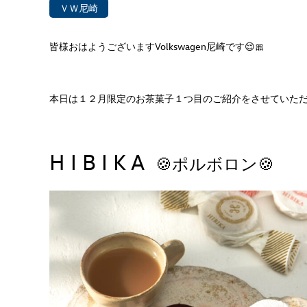
ＶＷ尼崎
皆様おはようございますVolkswagen尼崎です😌🎀
本日は１２月限定のお茶菓子１つ目のご紹介をさせていただ
H I B I K A
🍪
ポルボロン🍪