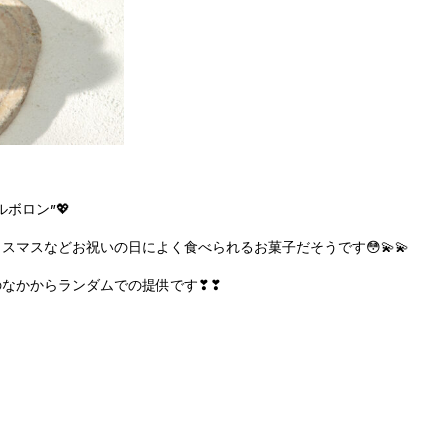
ボロン”💖
マスなどお祝いの日によく食べられるお菓子だそうです😳💫💫
なかからランダムでの提供です❣❣