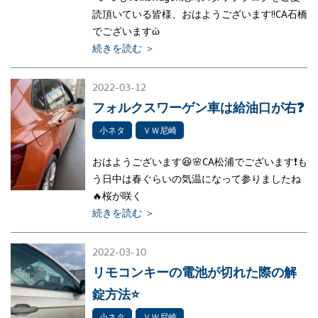
読頂いている皆様、おはようございます‼CA石橋
でございますὠ
続きを読む ＞
2022-03-12
フォルクスワーゲン車は給油口が右❓
小ネタ
ＶＷ尼崎
おはようございます😆🌸CA松浦でございます❗も
う日中は春ぐらいの気温になって参りましたね
🔥桜が咲く
続きを読む ＞
2022-03-10
リモコンキーの電池が切れた際の解
錠方法⭐
小ネタ
ＶＷ尼崎