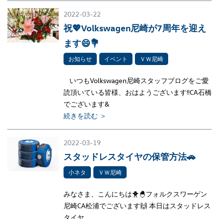
2022-03-22
祝💖Volkswagen尼崎が7周年を迎え
ます😄💐
お知らせ
イベント
ＶＷ尼崎
いつもVolkswagen尼崎スタッフブログをご愛
読頂いている皆様、おはようございます‼CA石橋
でございます&
続きを読む ＞
2022-03-19
スタッドレスタイヤの保管方法🚗
小ネタ
ＶＷ尼崎
みなさま、こんにちは🐥🐣フォルクスワーゲン
尼崎CA松浦でございます🙌 本日はスタッドレス
タイヤ