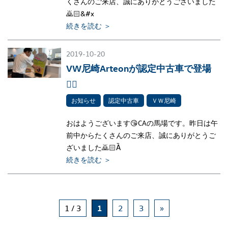
くさんのご来店、誠にありがとうございました
🙇🏻‍&#x
続きを読む ＞
2019-10-20
VW尼崎Arteonが認定中古車で登場
✌🏻
お知らせ
認定中古車
ＶＷ尼崎
おはようございます😘CAの馬場です。昨日は午
前中からたくさんのご来店、誠にありがとうご
ざいました🙇🏻Ȁ
続きを読む ＞
1 / 3
1
2
3
»