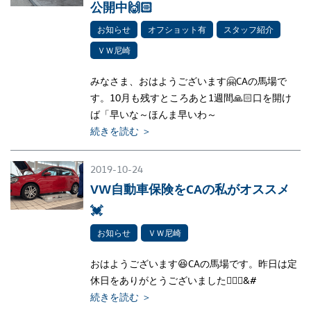
公開中🙌🏻
お知らせ
オフショット有
スタッフ紹介
ＶＷ尼崎
みなさま、おはようございます🤗CAの馬場で
す。10月も残すところあと1週間🙏🏻口を開け
ば「早いな～ほんま早いわ～
続きを読む ＞
2019-10-24
VW自動車保険をCAの私がオススメ
💓
お知らせ
ＶＷ尼崎
おはようございます😆CAの馬場です。昨日は定
休日をありがとうございました🙇🏻‍♀&#
続きを読む ＞