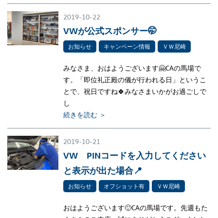
2019-10-22
VWが公式スポンサー🤭
お知らせ
キャンペーン情報
ＶＷ尼崎
みなさま、おはようございます🤗CAの馬場で
す。「即位礼正殿の儀が行われる日」というこ
とで、祝日ですね🍀みなさまいかがお過ごしで
し
続きを読む ＞
2019-10-21
VW PINコードを入力してください
と表示が出た場合📍
お知らせ
オフショット有
ＶＷ尼崎
おはようございます🙂CAの馬場です。先週もた