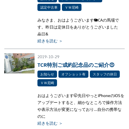
認定中古車
ＶＷ尼崎
みなさま、おはようございます🐘CAの馬場で
す。昨日は定休日をありがとうございました
🙇🏻‍&
続きを読む ＞
2019-10-29
TCR特別ご成約記念品のご紹介😍
お知らせ
オフショット有
スタッフの休日
ＶＷ尼崎
おはようございます🤭先日やっとiPhoneのiOSを
アップデートすると、細かなところで操作方法
や表示方法が変更になっており...自分の携帯な
のに
続きを読む ＞