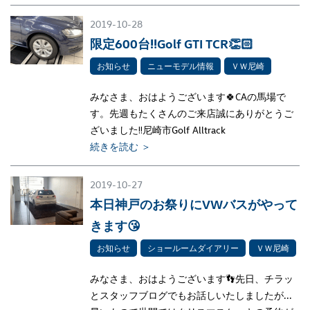
2019-10-28
限定600台‼Golf GTI TCR👏🏻
お知らせ
ニューモデル情報
ＶＷ尼崎
みなさま、おはようございます🍀CAの馬場で
す。先週もたくさんのご来店誠にありがとうご
ざいました‼尼崎市Golf Alltrack
続きを読む ＞
2019-10-27
本日神戸のお祭りにVWバスがやって
きます😘
お知らせ
ショールームダイアリー
ＶＷ尼崎
みなさま、おはようございます👣先日、チラッ
とスタッフブログでもお話しいたしましたが...